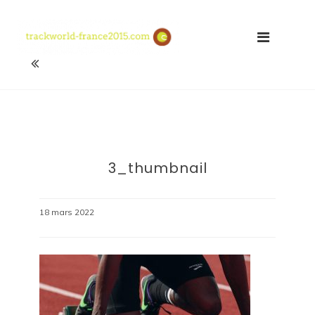
Skip
Le sport pour bien vivre
to
content
3_thumbnail
18 mars 2022
Trackworld-france2015.com